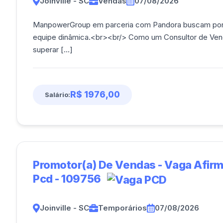
Joinville - SC
Vendas
07/08/2026
ManpowerGroup em parceria com Pandora buscam por C
equipe dinâmica.<br><br/> Como um Consultor de Venda
superar [...]
R$ 1976,00
Salário:
Promotor(a) De Vendas - Vaga Afir
Pcd - 109756
Joinville - SC
Temporários
07/08/2026