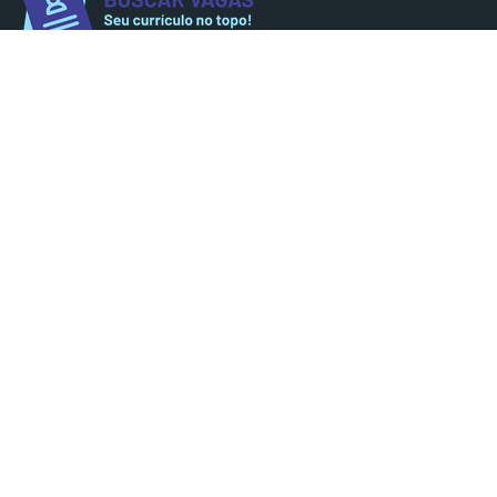
Siga nossa página no LinkedIn
Buscar Vagas
O sucesso na carreira é construído
com dedicação,
resiliência
e paixão
em cada etapa.
Autor Desconhecido
Mapa do site