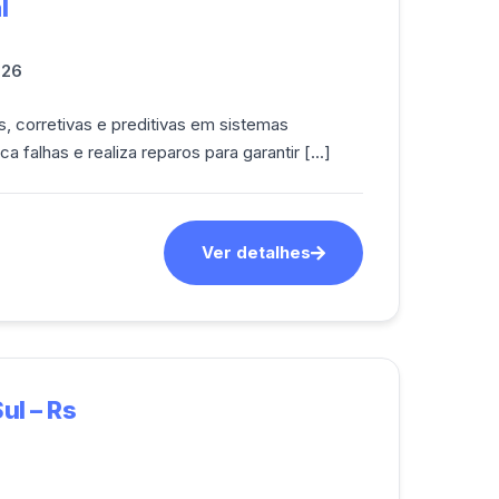
l
026
mecânicos, elétricos e eletrônicos.<br><br/> Diagnostica falhas e realiza reparos para garantir [...]
Ver detalhes
ul – Rs