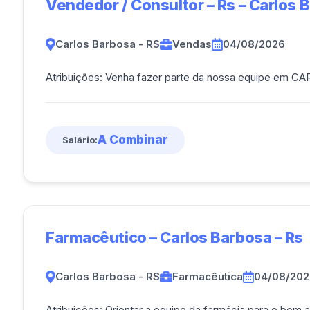
Vendedor / Consultor – Rs – Carlos B
Carlos Barbosa - RS
Vendas
04/08/2026
Atribuições: Venha fazer parte da nossa equipe em C
A Combinar
Salário:
Farmacêutico – Carlos Barbosa – Rs
Carlos Barbosa - RS
Farmacêutica
04/08/202
Atribuições: Orientar a equipe da farmácia para o bom atendimento dos clientes, através do