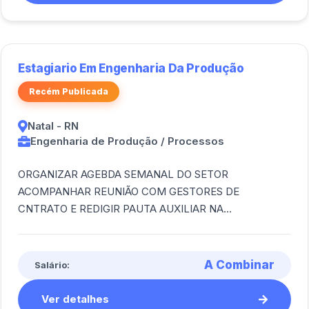
Estagiario Em Engenharia Da Produção
Recém Publicada
Natal - RN
Engenharia de Produção / Processos
ORGANIZAR AGEBDA SEMANAL DO SETOR
ACOMPANHAR REUNIÃO COM GESTORES DE
CNTRATO E REDIGIR PAUTA AUXILIAR NA
ELABORAÇÃO E ATUALIZAÇÃO DO BALANCED
SCORECARDS APOIAR NA ORGANIZAÇÃO DE
RELATORIOS E [...]
A Combinar
Salário:
Ver detalhes