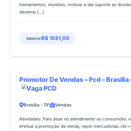
treinamentos, reuniões, motivar e dar suporte ás dúvid
desemp [...]
R$ 1591,00
Salário:
Promotor De Vendas – Pcd – Brasilia 
Brasília - DF
Vendas
Atividades: Para atuar no atendimento ao consumidor, realizar totas em 5 supermercados ao dia,
efetuar a promoção de venda, repor mercadorias.<br><