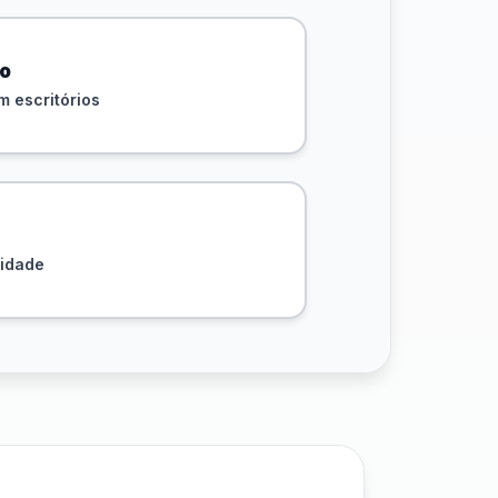
vo
 escritórios
sidade