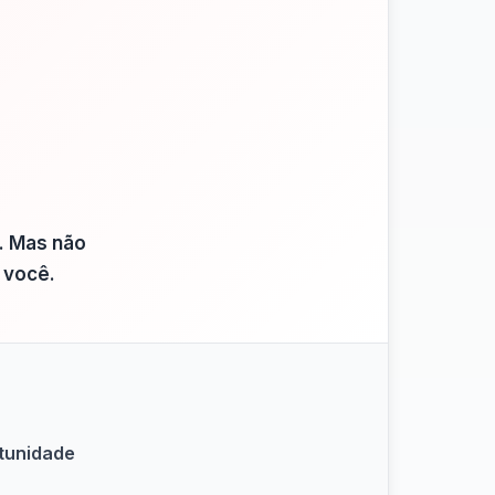
. Mas não
 você.
rtunidade