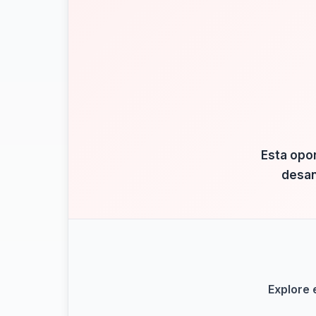
Esta opo
desan
Explore 