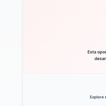
Esta opo
desan
Explore 