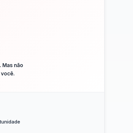
. Mas não
 você.
rtunidade