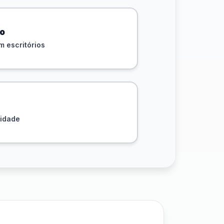
vo
 escritórios
sidade